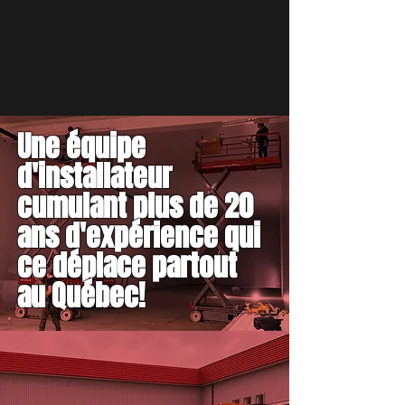
Une équipe
d'installateur
cumulant plus de 20
ans d'expérience qui
ce déplace partout
au Québec!